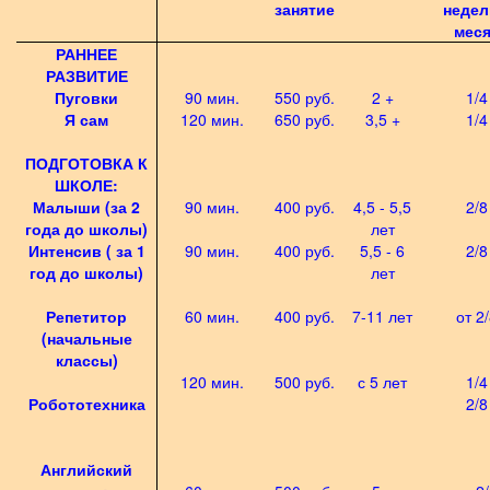
занятие
недел
мес
РАННЕЕ
РАЗВИТИЕ
Пуговки
90 мин.
550 руб.
2 +
1/4
Я сам
120 мин.
650 руб.
3,5 +
1/4
ПОДГОТОВКА К
ШКОЛЕ:
Малыши (за 2
90 мин.
400 руб.
4,5 - 5,5
2/8
года до школы)
лет
Интенсив ( за 1
90 мин.
400 руб.
5,5 - 6
2/8
год до школы)
лет
Репетитор
60 мин.
400 руб.
7-11 лет
от 2
(начальные
классы)
120 мин.
500 руб.
с 5 лет
1/4
Робототехника
2/8
Английский